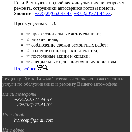
Если Вам нужна подробная консультация по вопросам
ремонта, сотрудники автосервиса готовы помочь.
Звоните
:
+375(29)652-47-47
,
+375(29)371-44-33
.
Преимущества СТО:
☆ профессиональные автомеханики;
☆ низкие цены;
☆ соблюдение сроков ремонтных работ;
☆ наличие и подбор автозапчастей;
☆ постоянные акции и скидки;
☆ специальные цены постоянным клиентам.
Подробнее
Техцентр "Хуткi Вожык" всегда готов оказать качественные
услуги по обслуживанию и ремонту Вашего автомобиля.
Наши телефоны
+375(29)371-44-33
+375(33)371-44-33
Наш Email
hv.recep@gmail.com
Наш адрес