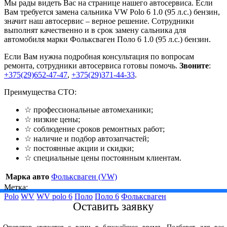
Мы рады видеть Вас на странице нашего автосервиса. Если
Вам требуется замена сальника VW Polo 6 1.0 (95 л.с.) бензин,
значит наш автосервис – верное решение. Сотрудники
выполнят качественно и в срок замену сальника для
автомобиля марки Фольксваген Поло 6 1.0 (95 л.с.) бензин.
Если Вам нужна подробная консультация по вопросам
ремонта, сотрудники автосервиса готовы помочь.
Звоните
:
+375(29)652-47-47
,
+375(29)371-44-33
.
Преимущества СТО:
☆ профессиональные автомеханики;
☆ низкие цены;
☆ соблюдение сроков ремонтных работ;
☆ наличие и подбор автозапчастей;
☆ постоянные акции и скидки;
☆ специальные цены постоянным клиентам.
Марка авто
Фольксваген (VW)
Метка:
Polo
WV
WV polo 6
Поло
Поло 6
Фольксваген
Оставить заявку