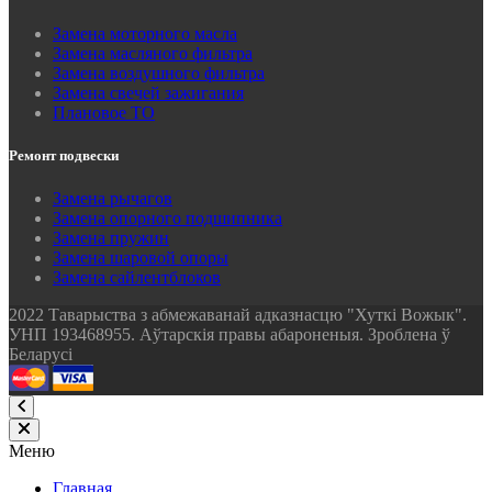
Замена моторного масла
Замена масляного фильтра
Замена воздушного фильтра
Замена свечей зажигания
Плановое ТО
Ремонт подвески
Замена рычагов
Замена опорного подшипника
Замена пружин
Замена шаровой опоры
Замена сайлентблоков
2022 Таварыства з абмежаванай адказнасцю "Хуткi Вожык".
УНП 193468955. Аўтарскія правы абароненыя. Зроблена ў
Беларусі
Меню
Главная