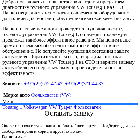
Добро пожаловать на наш автосервис, где мы предлагаем
диагностику рулевого управления VW Touareg 1 на СТО.
Наши специалисты используют современное оборудование
для точной диагностики, обеспечивая высокое качество услуг.
Наши опытные механики проведут полную диагностику
рулевого управления VW Touareg 1, определят проблему и
предложат наиболее эффективное решение. Мы ценим ваше
время и стремимся обеспечить быстрое и эффективное
обслуживание. Не допускайте ухудшения состояния вашего
автомобиля. Обратитесь к нам сегодня для диагностики
рулевого управления VW Touareg 1 на СТО и верните вашему
автомобилю его первоначальную производительность и
эффективность.
Звоните
:
+375(29)652-47-47
,
+375(29)371-44-33
Марка авто
Фольксваген (VW)
Метка:
Touareg 1
Volkswagen
VW
Туарег
Фольксваген
Оставить заявку
Оператор свяжется с вами в ближайшее время. Подберет для вас
свободное время и сориентирует по ценам
Ваше имя
*