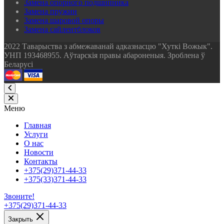
Замена опорного подшипника
Замена пружин
Замена шаровой опоры
Замена сайлентблоков
2022 Таварыства з абмежаванай адказнасцю "Хуткi Вожык".
УНП 193468955. Аўтарскія правы абароненыя. Зроблена ў
Беларусі
Меню
Главная
Услуги
О нас
Новости
Контакты
+375(29)371-44-33
+375(33)371-44-33
Звоните!
+375(29)371-44-33
Закрыть