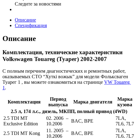
Следите за новостями
Описание
Спецификация
Описание
Комплектация, технические характеристики
Volkswagen Touareg (Туарег) 2002-2007
С полным перечнем диагностических и ремонтных работ,
оказываемых СТО “Хуткi вожык” для модели Фольксваген
Туарег 1 , вы можете ознакомиться на странице
VW Touareg
1
.
Период
Марка
Комплектация
Марка двигателя
выпуска
кузова
2.5 л, 174 л.с., дизель, МКПП, полный привод (4WD)
2.5 TDI MT
02. 2006 –
7LA,
BAC, BPE
Exclusive Edition
10.2006
7L6, 7L7
11. 2005 –
7LA,
2.5 TDI MT Kong
BAC, BPE
10.2006
7L6, 7L7