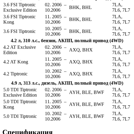
3.6 FSI Tiptronic
02. 2006 –
7LA,
BHK, BHL
Exclusive Edition
10.2006
7L6, 7L7
3.6 FSI Tiptronic
11. 2005 –
7LA,
BHK, BHL
Kong
10.2006
7L6, 7L7
10. 2005 –
7LA,
3.6 FSI Tiptronic
BHK, BHL
10.2006
7L6, 7L7
4.2 л, 310 л.с., бензин, АКПП, полный привод (4WD)
4.2 AT Exclusive
02. 2006 –
7LA,
AXQ, BHX
Edition
10.2006
7L6, 7L7
11. 2005 –
7LA,
4.2 AT Kong
AXQ, BHX
10.2006
7L6, 7L7
10. 2002 –
7LA,
4.2 Tiptronic
AXQ, BHX
10.2006
7L6, 7L7
4.9 л, 313 л.с., дизель, АКПП, полный привод (4WD)
5.0 TDI Tiptronic
02. 2006 –
7LA,
AYH, BLE, BWF
Exclusive Edition
10.2006
7L6, 7L7
5.0 TDI Tiptronic
11. 2005 –
7LA,
AYH, BLE, BWF
Kong
10.2006
7L6, 7L7
10. 2002 –
7LA,
5.0 TDI Tiptronic
AYH, BLE, BWF
10.2006
7L6, 7L7
Спецификация