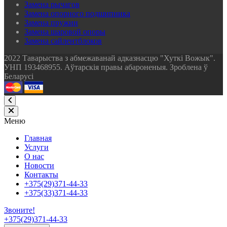
Замена рычагов
Замена опорного подшипника
Замена пружин
Замена шаровой опоры
Замена сайлентблоков
2022 Таварыства з абмежаванай адказнасцю "Хуткi Вожык".
УНП 193468955. Аўтарскія правы абароненыя. Зроблена ў
Беларусі
Меню
Главная
Услуги
О нас
Новости
Контакты
+375(29)371-44-33
+375(33)371-44-33
Звоните!
+375(29)371-44-33