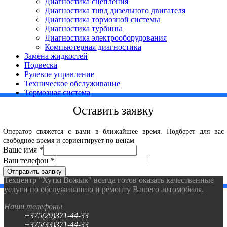
Диагностика сцепления
Диагностика тнвд дизельного двигателя
Диагностика тормозной системы
Диагностика турбины
Диагностика электрооборудования
Компьютерная диагностика
Замена жидкостей
Подвеска
Рулевое управление
Техническое обслуживание
Тормозная система
Оставить заявку
Оператор свяжется с вами в ближайшее время. Подберет для вас
свободное время и сориентирует по ценам
Ваше имя
*
Ваш телефон
*
Отправить заявку
Техцентр "Хуткi Вожык" всегда готов оказать качественные
услуги по обслуживанию и ремонту Вашего автомобиля.
Наши телефоны
+375(29)371-44-33
+375(33)371-44-33