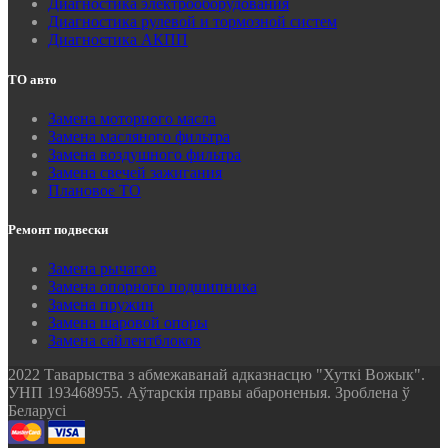
Диагностика электрооборудования
Диагностика рулевой и тормозной систем
Диагностика АКПП
ТО авто
Замена моторного масла
Замена масляного фильтра
Замена воздушного фильтра
Замена свечей зажигания
Плановое ТО
Ремонт подвески
Замена рычагов
Замена опорного подшипника
Замена пружин
Замена шаровой опоры
Замена сайлентблоков
2022 Таварыства з абмежаванай адказнасцю "Хуткi Вожык".
УНП 193468955. Аўтарскія правы абароненыя. Зроблена ў
Беларусі