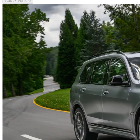
Add A Vehicle
Звоните!
+375(44)371-44-33
+375(29)371-44-33