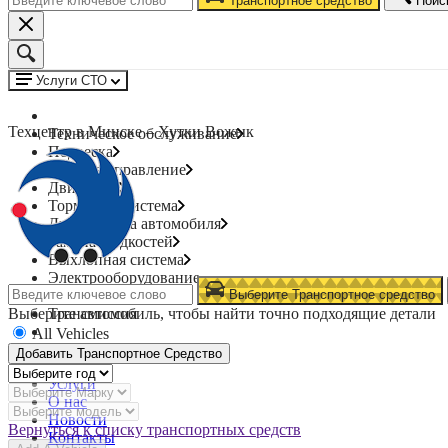
Транспортное средство
Поис
Услуги СТО
Техцентр в Минске – Хутки Вожык
Техническое обслуживание
Подвеска
Рулевое управление
Двигатель
Тормозная система
Диагностика автомобиля
Замена жидкостей
Выхлопная система
Электрооборудование
Топливная система
Выберите Транспортное средство
Выберите автомобиль, чтобы найти точно подходящие детали
Трансмиссия
All Vehicles
Добавить Транспортное Средство
Главная
Услуги
О нас
Новости
Вернуться к списку транспортных средств
Контакты